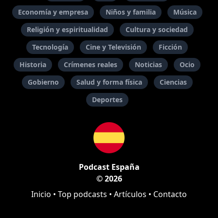
Economía y empresa
Niños y familia
Música
Religión y espiritualidad
Cultura y sociedad
Tecnología
Cine y Televisión
Ficción
Historia
Crímenes reales
Noticias
Ocio
Gobierno
Salud y forma física
Ciencias
Deportes
Podcast España
© 2026
Inicio
•
Top podcasts
•
Artículos
•
Contacto