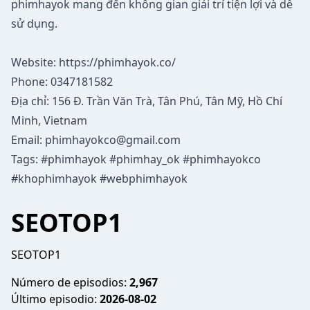
phimhayok mang đến không gian giải trí tiện lợi và dễ
sử dụng.
Website:
https://phimhayok.co/
Phone: 0347181582
Địa chỉ: 156 Đ. Trần Văn Trà, Tân Phú, Tân Mỹ, Hồ Chí
Minh, Vietnam
Email: phimhayokco@gmail.com
Tags: #phimhayok #phimhay_ok #phimhayokco
#khophimhayok #webphimhayok
SEOTOP1
SEOTOP1
Número de episodios:
2,967
Último episodio:
2026-08-02