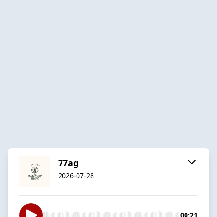
77ag
2026-07-28
00:21