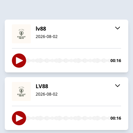
lv88
2026-08-02
00:16
LV88
2026-08-02
00:16