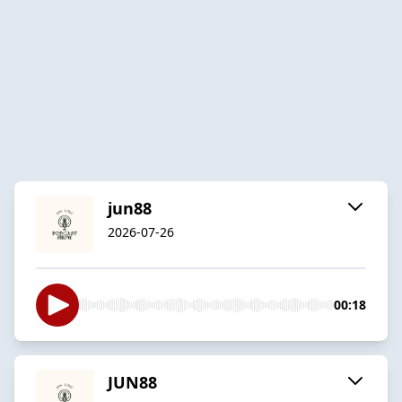
jun88
2026-07-26
00:18
JUN88