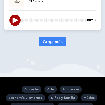
2026-07-26
00:18
Carga más
Comedia
Arte
Educación
Economía y empresa
Niños y familia
Música