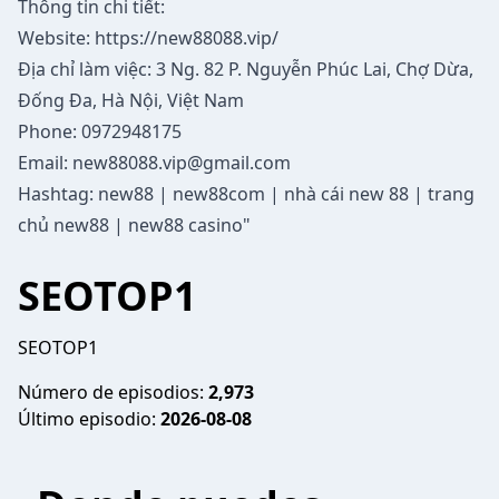
Thông tin chi tiết:
Website:
https://new88088.vip/
Địa chỉ làm việc: 3 Ng. 82 P. Nguyễn Phúc Lai, Chợ Dừa,
Đống Đa, Hà Nội, Việt Nam
Phone: 0972948175
Email: new88088.vip@gmail.com
Hashtag: new88 | new88com | nhà cái new 88 | trang
chủ new88 | new88 casino"
SEOTOP1
SEOTOP1
Número de episodios:
2,973
Último episodio:
2026-08-08