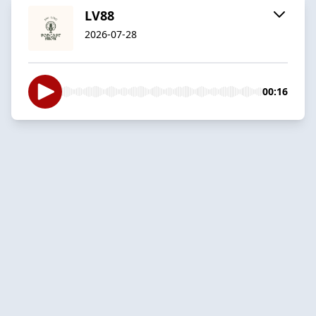
LV88
2026-07-28
00:16