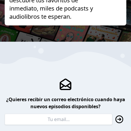
descubre tus favoritos de
inmediato, miles de podcasts y
audiolibros te esperan.
¿Quieres recibir un correo electrónico cuando haya
nuevos episodios disponibles?