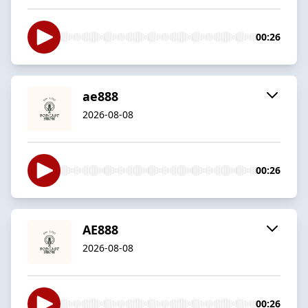
00:26
ae888
2026-08-08
00:26
AE888
2026-08-08
00:26