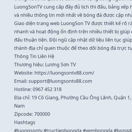
LuongSonTV cung cấp đầy đủ lịch thi đấu, bảng xếp 
và nhiều thông tin mới nhất về bóng đá được cập nhật
Giao diện trang web LuongSon TV được thiết kế rõ rà
nhanh và hoạt động ổn định trên nhiều thiết bị giúp
đấu thuận tiện. Đội ngũ cập nhật dữ liệu liên tục gi
thành địa chỉ quen thuộc để theo dõi bóng đá trực t
Thông Tin Liên Hệ
Thương hiệu: Lương Sơn TV
Website:
https://luongsontv88.com/
Email: support@luongsontv88.com
Hotline: 0967 452 318
Địa chỉ: 19 Cô Giang, Phường Cầu Ông Lãnh, Quận 1, 
Nam
Zipcode: 700000
Hashtags
#luongsontv #tructiepbongda #xembongda #bongd