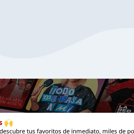
s 🙌
escubre tus favoritos de inmediato, miles de po