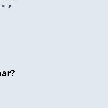
eobongda
har?