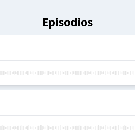
Episodios