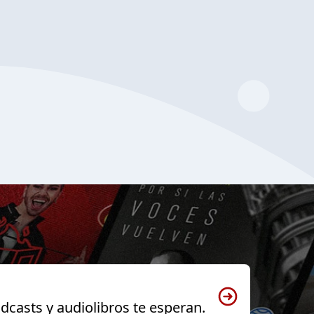
dcasts y audiolibros te esperan.