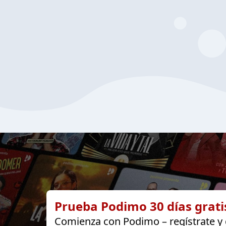
Prueba Podimo 30 días grati
Comienza con Podimo – regístrate y d