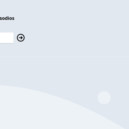
isodios