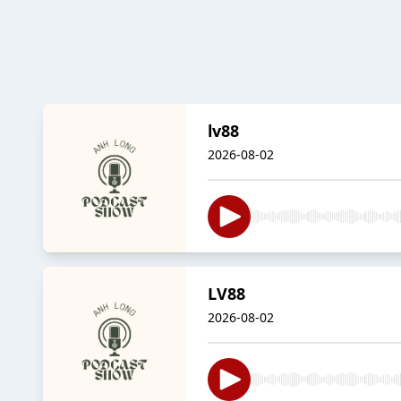
lv88
2026-08-02
LV88
2026-08-02