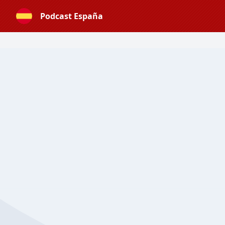
Podcast España