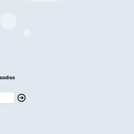
isodios