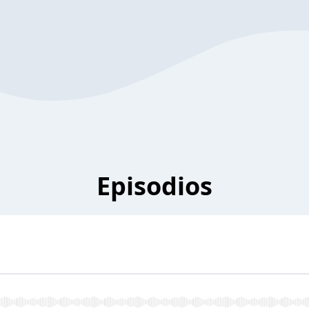
Episodios