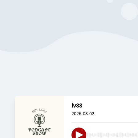
lv88
2026-08-02