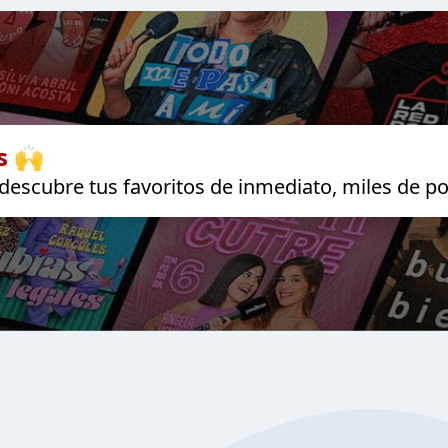
s 🙌
escubre tus favoritos de inmediato, miles de po