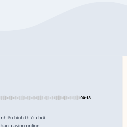
00:18
ụ nhiều hình thức chơi
hao, casino online,