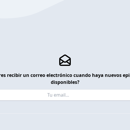
es recibir un correo electrónico cuando haya nuevos ep
disponibles?