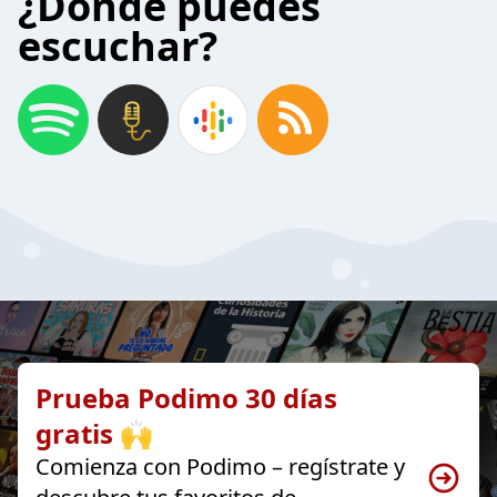
¿Donde puedes
escuchar?
Prueba Podimo 30 días
gratis 🙌
Comienza con Podimo – regístrate y