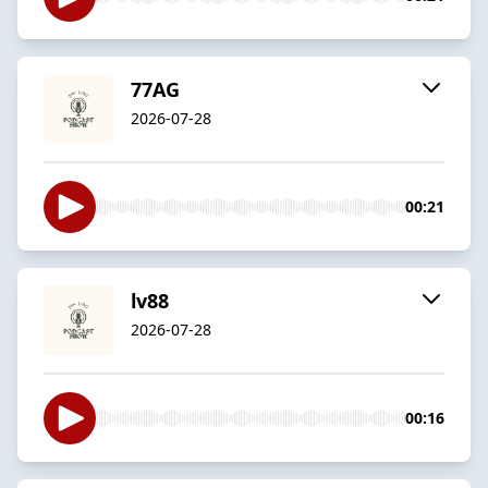
77AG
2026-07-28
00:21
lv88
2026-07-28
00:16