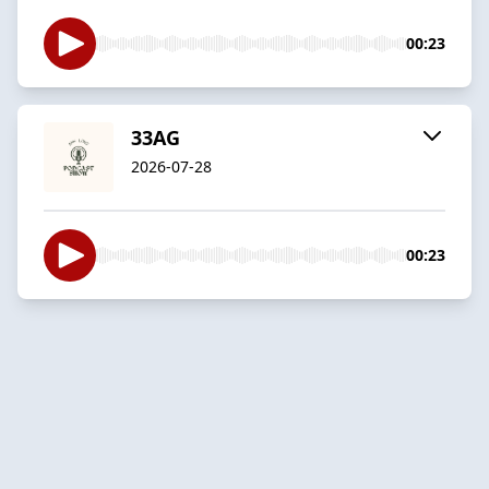
00:23
33AG
2026-07-28
00:23