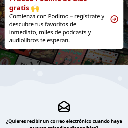
gratis 🙌
Comienza con Podimo – regístrate y
descubre tus favoritos de
inmediato, miles de podcasts y
audiolibros te esperan.
¿Quieres recibir un correo electrónico cuando haya