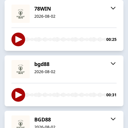
78WIN
2026-08-02
00:25
bgd88
2026-08-02
00:31
BGD88
2026-08-02