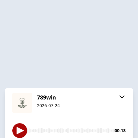
789win
2026-07-24
00:18