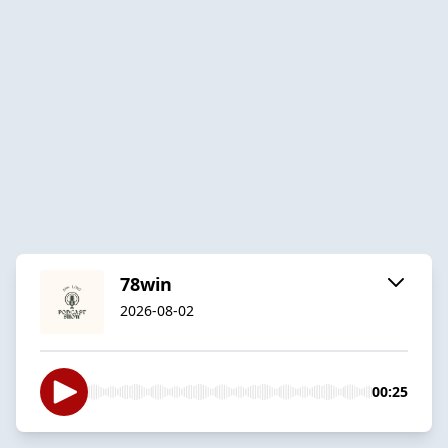
78win
2026-08-02
00:25