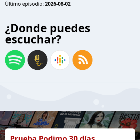
Último episodio:
2026-08-02
¿Donde puedes
escuchar?
Prueba Podimo 30 días