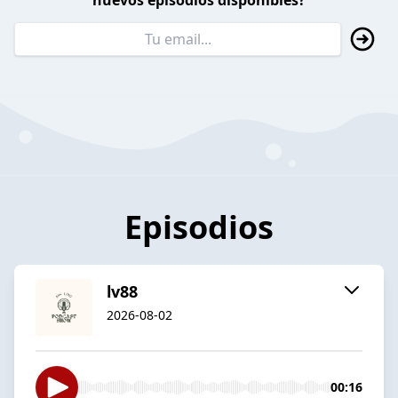
nuevos episodios disponibles?
Episodios
lv88
2026-08-02
00:16