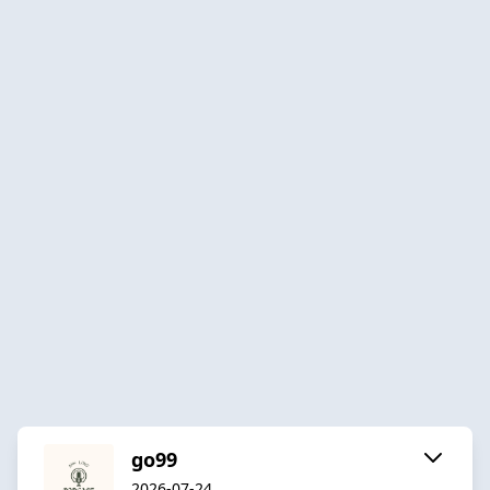
go99
2026-07-24