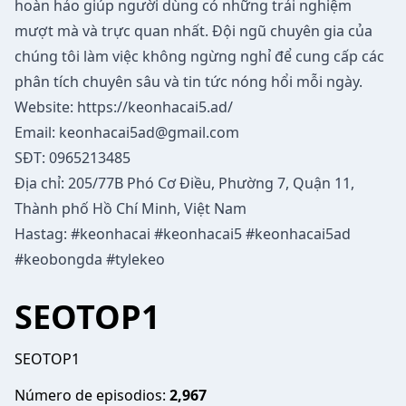
hoàn hảo giúp người dùng có những trải nghiệm
mượt mà và trực quan nhất. Đội ngũ chuyên gia của
chúng tôi làm việc không ngừng nghỉ để cung cấp các
phân tích chuyên sâu và tin tức nóng hổi mỗi ngày.
Website:
https://keonhacai5.ad/
Email: keonhacai5ad@gmail.com
SĐT: 0965213485
Địa chỉ: 205/77B Phó Cơ Điều, Phường 7, Quận 11,
Thành phố Hồ Chí Minh, Việt Nam
Hastag: #keonhacai #keonhacai5 #keonhacai5ad
#keobongda #tylekeo
SEOTOP1
SEOTOP1
Número de episodios:
2,967