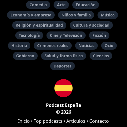
Comedia
Arte
Educación
Economía y empresa
Niños y familia
Música
Religión y espiritualidad
Cultura y sociedad
Tecnología
Cine y Televisión
Ficción
Historia
Crímenes reales
Noticias
Ocio
Gobierno
Salud y forma física
Ciencias
Deportes
Podcast España
© 2026
Inicio
•
Top podcasts
•
Artículos
•
Contacto