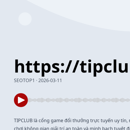
https://tipcl
SEOTOP1 · 2026-03-11
TIPCLUB
là cổng game đổi thưởng trực tuyến uy tín
chơi không gian giải trí an toàn và minh bạch tuyệt đ