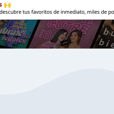
s 🙌
escubre tus favoritos de inmediato, miles de po