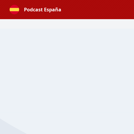
Podcast España