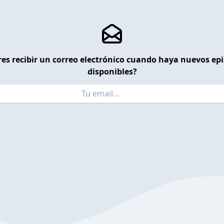
es recibir un correo electrónico cuando haya nuevos ep
disponibles?