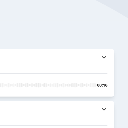
00:16