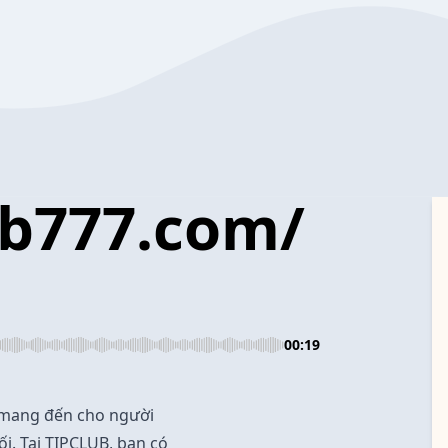
ub777.com/
00:19
, mang đến cho người
ối. Tại TIPCLUB, bạn có