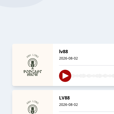
lv88
2026-08-02
LV88
2026-08-02