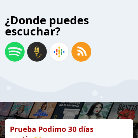
¿Donde puedes
escuchar?
Prueba Podimo 30 días