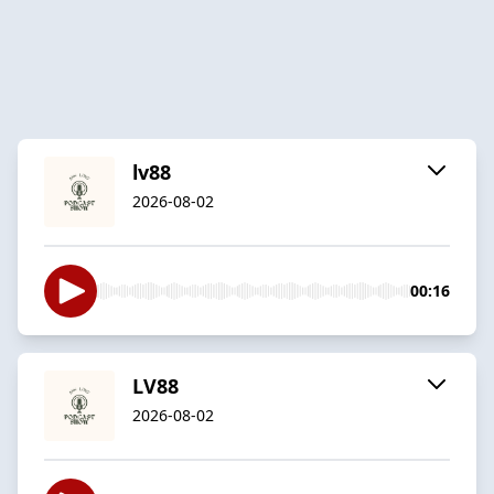
lv88
2026-08-02
00:16
LV88
2026-08-02