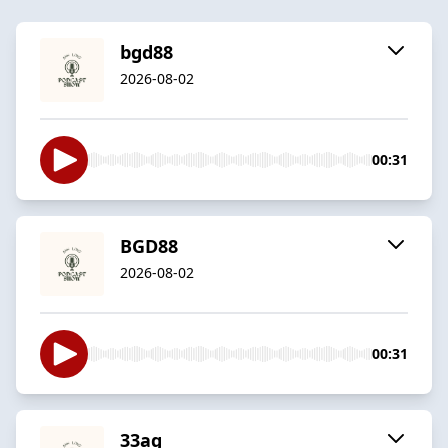
bgd88
2026-08-02
00:31
BGD88
2026-08-02
00:31
33ag