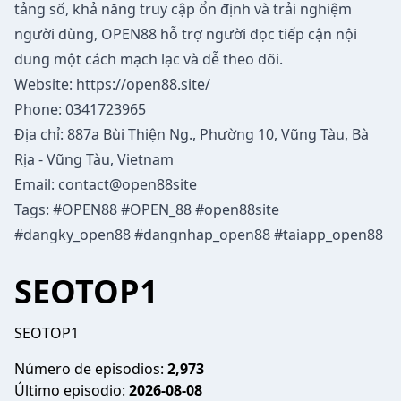
tảng số, khả năng truy cập ổn định và trải nghiệm
người dùng, OPEN88 hỗ trợ người đọc tiếp cận nội
dung một cách mạch lạc và dễ theo dõi.
Website:
https://open88.site/
Phone: 0341723965
Địa chỉ: 887a Bùi Thiện Ng., Phường 10, Vũng Tàu, Bà
Rịa - Vũng Tàu, Vietnam
Email: contact@open88site
Tags: #OPEN88 #OPEN_88 #open88site
#dangky_open88 #dangnhap_open88 #taiapp_open88
SEOTOP1
SEOTOP1
Número de episodios:
2,973
Último episodio:
2026-08-08