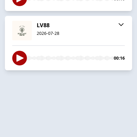
LV88
2026-07-28
00:16