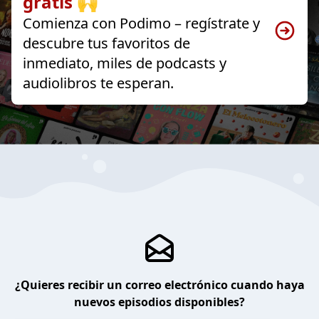
gratis 🙌
Comienza con Podimo – regístrate y
descubre tus favoritos de
inmediato, miles de podcasts y
audiolibros te esperan.
¿Quieres recibir un correo electrónico cuando haya
nuevos episodios disponibles?