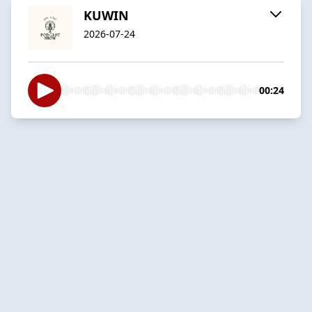
KUWIN
2026-07-24
00:24