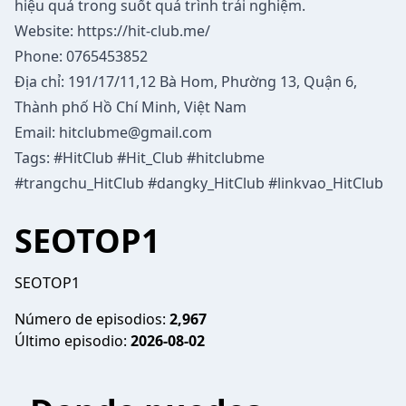
hiệu quả trong suốt quá trình trải nghiệm.
Website:
https://hit-club.me/
Phone: 0765453852
Địa chỉ: 191/17/11,12 Bà Hom, Phường 13, Quận 6,
Thành phố Hồ Chí Minh, Việt Nam
Email: hitclubme@gmail.com
Tags: #HitClub #Hit_Club #hitclubme
#trangchu_HitClub #dangky_HitClub #linkvao_HitClub
SEOTOP1
SEOTOP1
Número de episodios:
2,967
Último episodio:
2026-08-02