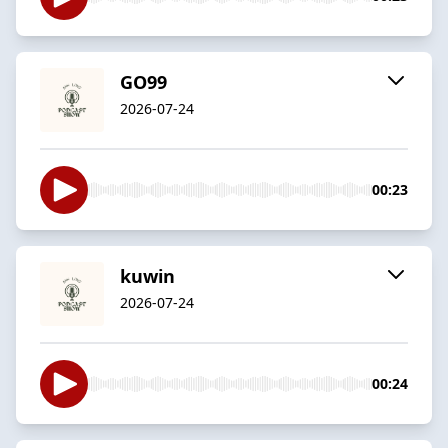
GO99
2026-07-24
00:23
kuwin
2026-07-24
00:24