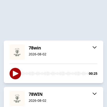
78win
2026-08-02
00:25
78WIN
2026-08-02