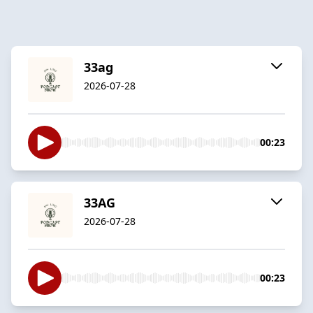
33ag
2026-07-28
00:23
33AG
2026-07-28
00:23