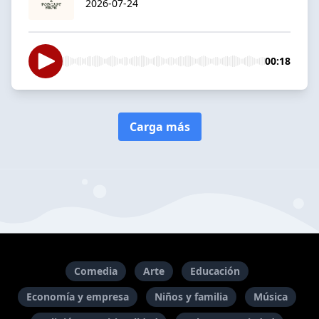
2026-07-24
00:18
Carga más
Comedia
Arte
Educación
Economía y empresa
Niños y familia
Música