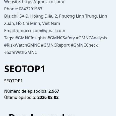
Website:
https://gmnc.cn.com/
Phone: 0847291563
Địa chỉ: 5A Đ. Hoàng Diệu 2, Phường Linh Trung, Linh
Xuân, Hồ Chí Minh, Việt Nam
Email: gmnccncom@gmail.com
Tags: #GMNCInsights #GMNCSafety #GMNCAnalysis
#RiskWatchGMNC #GMNCReport #GMNCCheck
#SafeWithGMNC
SEOTOP1
SEOTOP1
Número de episodios:
2,967
Último episodio:
2026-08-02