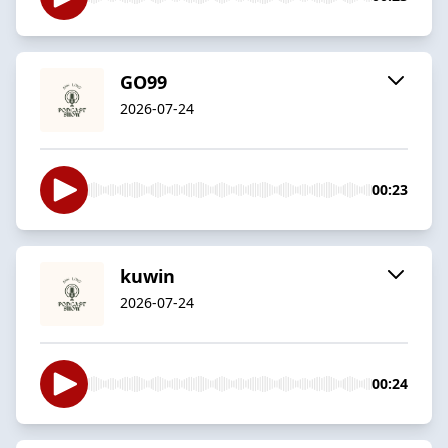
GO99
2026-07-24
00:23
kuwin
2026-07-24
00:24