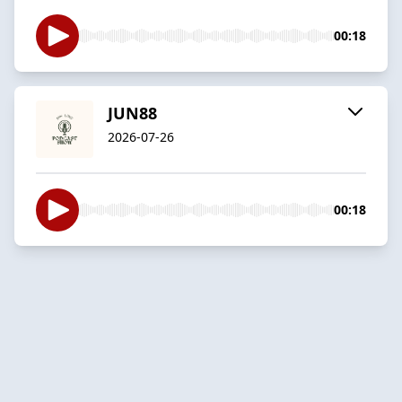
00:18
JUN88
2026-07-26
00:18