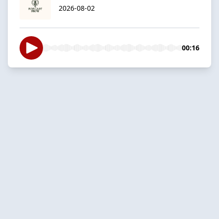
2026-08-02
00:16