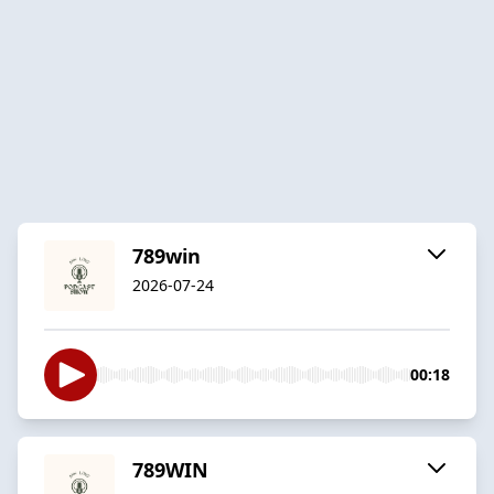
789win
2026-07-24
00:18
789WIN