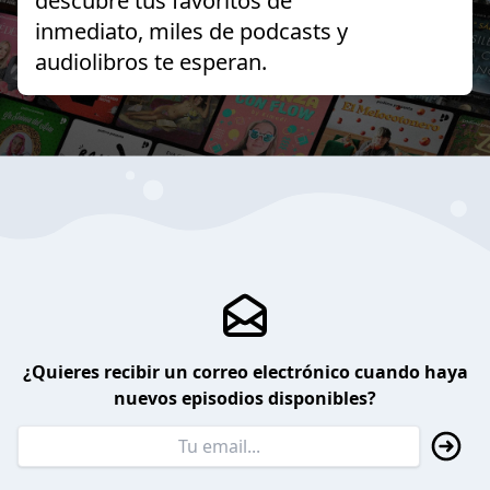
descubre tus favoritos de
inmediato, miles de podcasts y
audiolibros te esperan.
¿Quieres recibir un correo electrónico cuando haya
nuevos episodios disponibles?