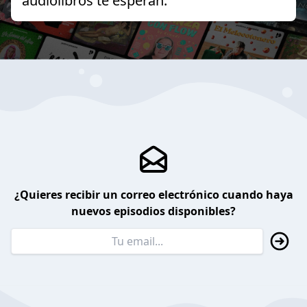
audiolibros te esperan.
¿Quieres recibir un correo electrónico cuando haya
nuevos episodios disponibles?