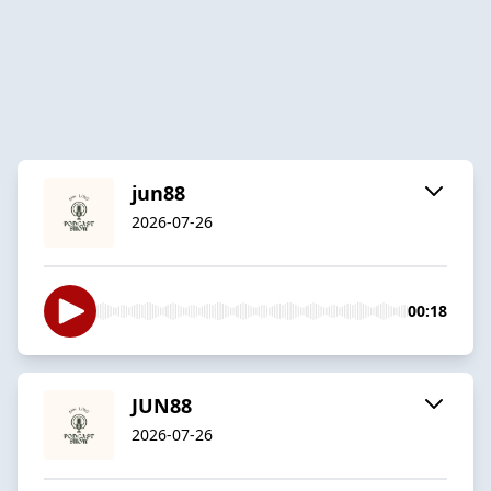
jun88
2026-07-26
00:18
JUN88
2026-07-26