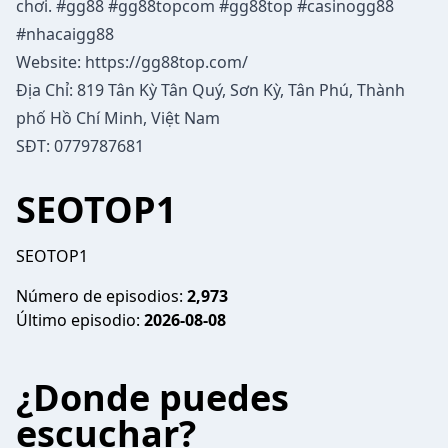
chơi. #gg88 #gg88topcom #gg88top #casinogg88
#nhacaigg88
Website:
https://gg88top.com/
Địa Chỉ: 819 Tân Kỳ Tân Quý, Sơn Kỳ, Tân Phú, Thành
phố Hồ Chí Minh, Việt Nam
SĐT: 0779787681
SEOTOP1
SEOTOP1
Número de episodios:
2,973
Último episodio:
2026-08-08
¿Donde puedes
escuchar?