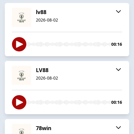
lv88
2026-08-02
00:16
LV88
2026-08-02
00:16
78win