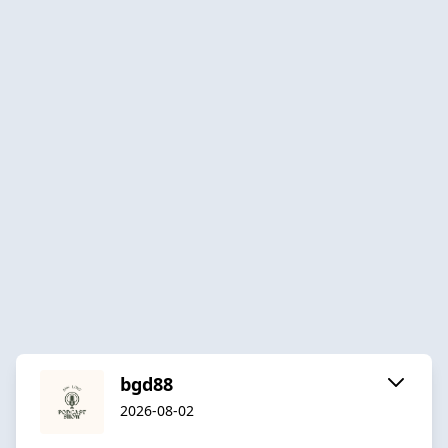
bgd88
2026-08-02