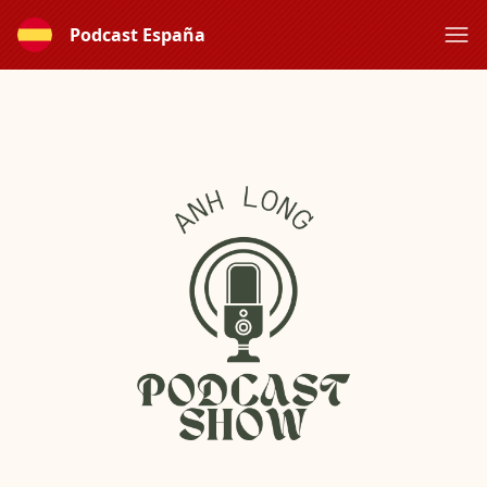
Podcast España