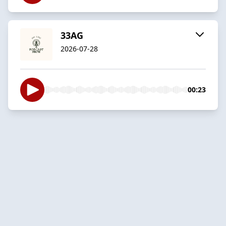
33AG
2026-07-28
00:23