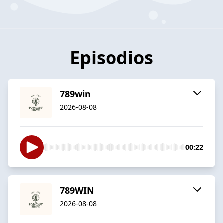
Episodios
789win
2026-08-08
00:22
789WIN
2026-08-08