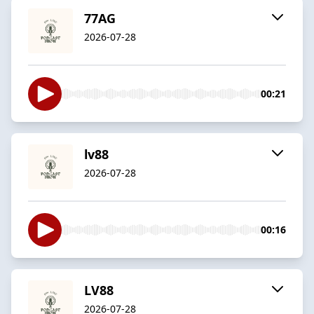
77AG
2026-07-28
00:21
lv88
2026-07-28
00:16
LV88
2026-07-28