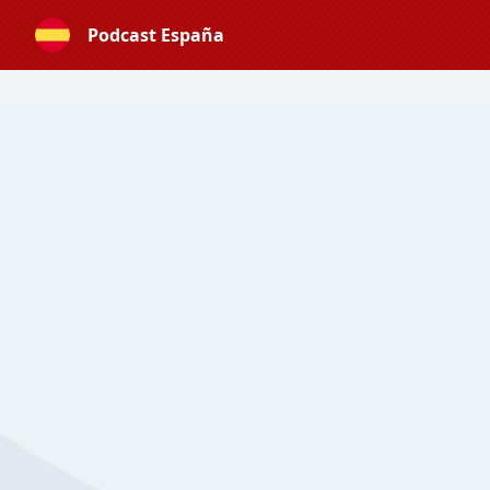
Podcast España