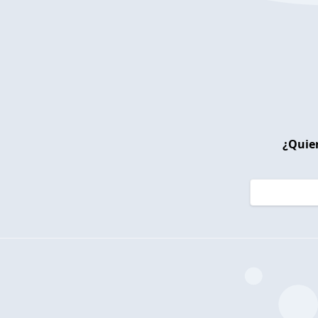
¿Quier