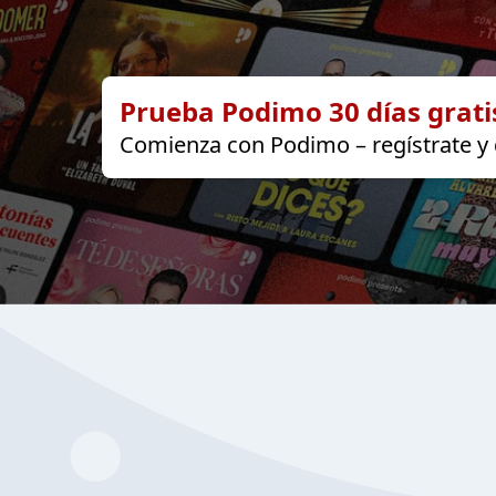
Prueba Podimo 30 días grati
Comienza con Podimo – regístrate y d