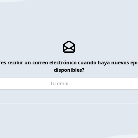
es recibir un correo electrónico cuando haya nuevos ep
disponibles?