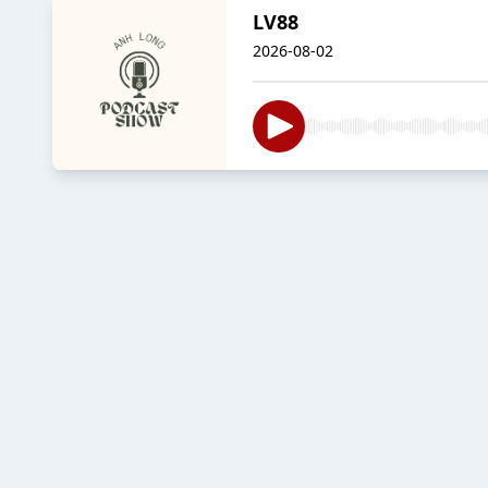
LV88
2026-08-02