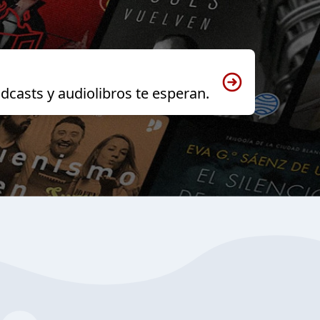
dcasts y audiolibros te esperan.