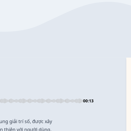
00:13
ng giải trí số, được xây
n thiện với người dùng.