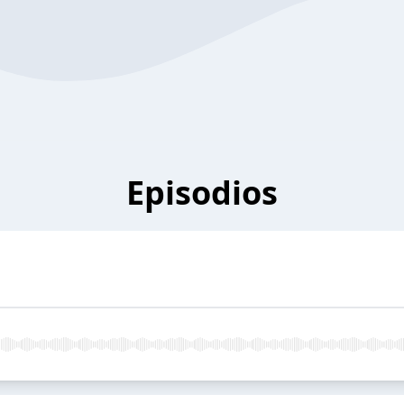
Episodios