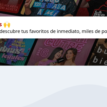
s 🙌
escubre tus favoritos de inmediato, miles de po