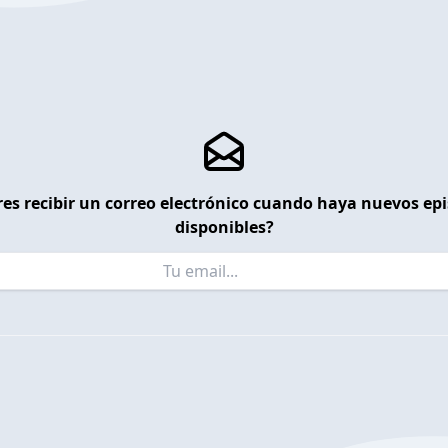
es recibir un correo electrónico cuando haya nuevos ep
disponibles?