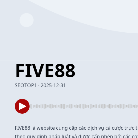
FIVE88
SEOTOP1 · 2025-12-31
FIVE88
là website cung cấp các dịch vụ cá cược trực 
theo quy định pháp luật và được cấp phép bởi các cơ