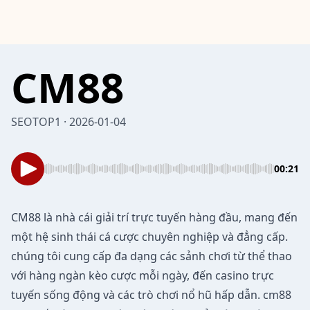
CM88
SEOTOP1 · 2026-01-04
00:21
CM88
là nhà cái giải trí trực tuyến hàng đầu, mang đến
một hệ sinh thái cá cược chuyên nghiệp và đẳng cấp.
chúng tôi cung cấp đa dạng các sảnh chơi từ thể thao
với hàng ngàn kèo cược mỗi ngày, đến casino trực
tuyến sống động và các trò chơi nổ hũ hấp dẫn. cm88