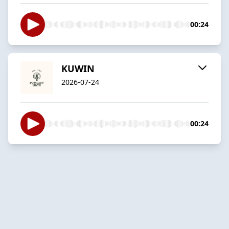
00:24
KUWIN
2026-07-24
00:24