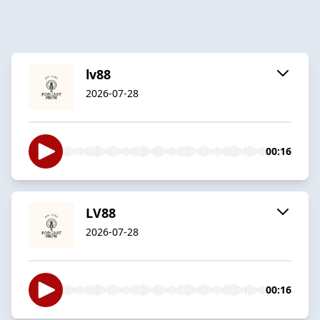
lv88
2026-07-28
00:16
LV88
2026-07-28
00:16