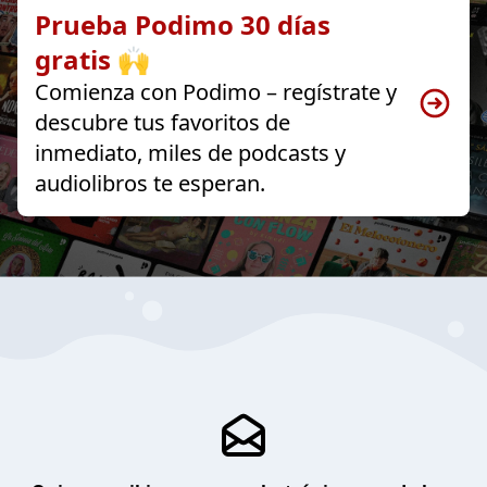
Prueba Podimo 30 días
gratis 🙌
Comienza con Podimo – regístrate y
descubre tus favoritos de
inmediato, miles de podcasts y
audiolibros te esperan.