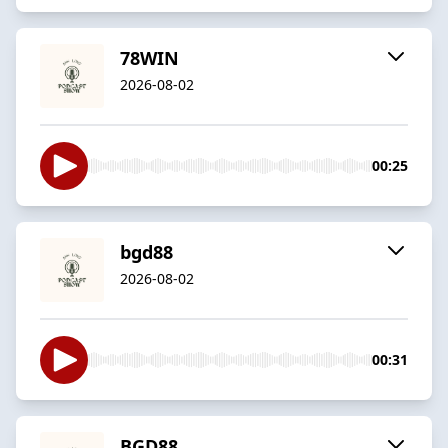
78WIN
2026-08-02
00:25
bgd88
2026-08-02
00:31
BGD88