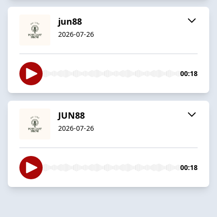
jun88
2026-07-26
00:18
JUN88
2026-07-26
00:18