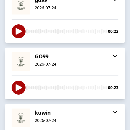
2026-07-24
00:23
GO99
2026-07-24
00:23
kuwin
2026-07-24