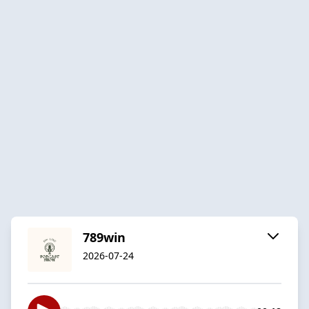
789win
2026-07-24