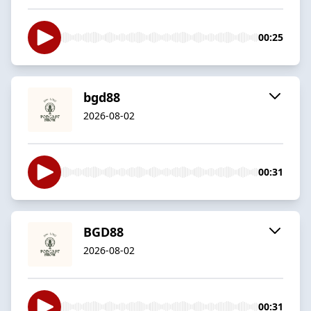
00:25
bgd88
2026-08-02
00:31
BGD88
2026-08-02
00:31