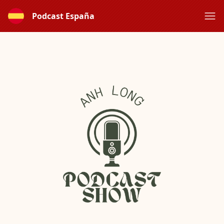
Podcast España