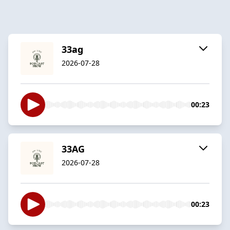
33ag
2026-07-28
00:23
33AG
2026-07-28
00:23