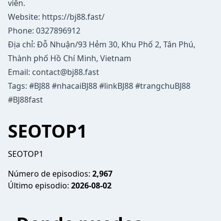
viên.
Website:
https://bj88.fast/
Phone: 0327896912
Địa chỉ: Đỗ Nhuận/93 Hẻm 30, Khu Phố 2, Tân Phú,
Thành phố Hồ Chí Minh, Vietnam
Email: contact@bj88.fast
Tags: #BJ88 #nhacaiBJ88 #linkBJ88 #trangchuBJ88
#BJ88fast
SEOTOP1
SEOTOP1
Número de episodios:
2,967
Último episodio:
2026-08-02