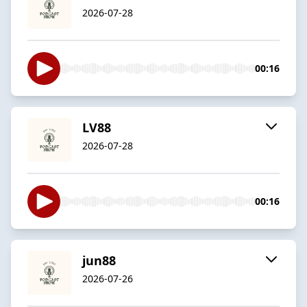
2026-07-28
00:16
LV88
2026-07-28
00:16
jun88
2026-07-26