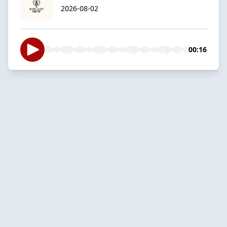
2026-08-02
00:16