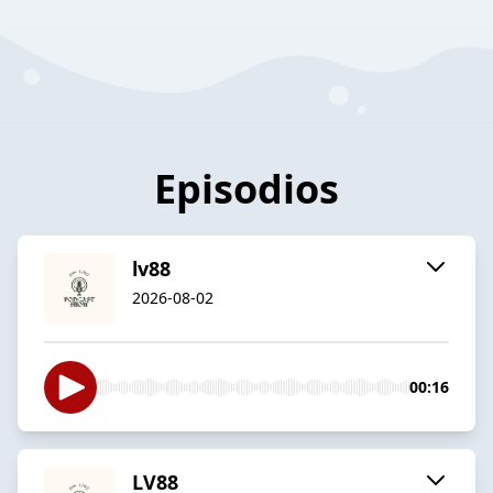
Episodios
lv88
2026-08-02
00:16
LV88