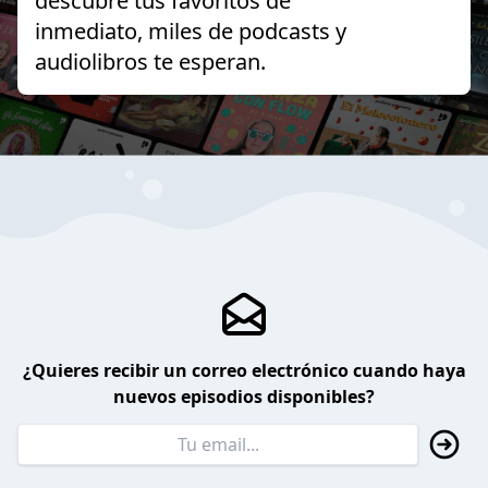
descubre tus favoritos de
inmediato, miles de podcasts y
audiolibros te esperan.
¿Quieres recibir un correo electrónico cuando haya
nuevos episodios disponibles?