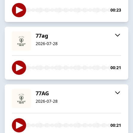
00:23
77ag
2026-07-28
00:21
77AG
2026-07-28
00:21