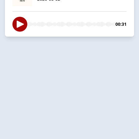
00:31