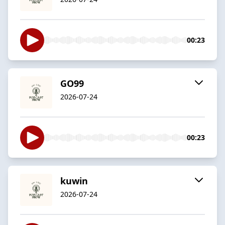
00:23
GO99
2026-07-24
00:23
kuwin
2026-07-24