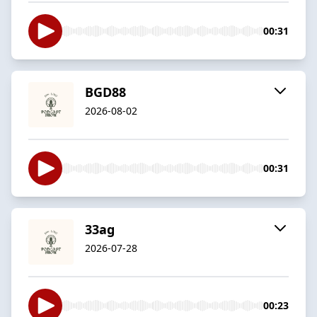
00:31
BGD88
2026-08-02
00:31
33ag
2026-07-28
00:23