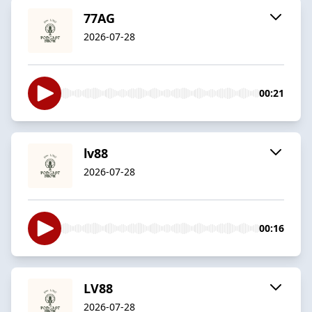
77AG
2026-07-28
00:21
lv88
2026-07-28
00:16
LV88
2026-07-28