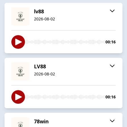
lv88
2026-08-02
00:16
LV88
2026-08-02
00:16
78win