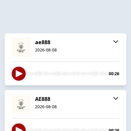
ae888
2026-08-08
00:26
AE888
2026-08-08
00:26