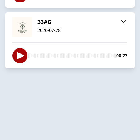
33AG
2026-07-28
00:23