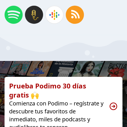
Prueba Podimo 30 días
gratis 🙌
Comienza con Podimo – regístrate y
descubre tus favoritos de
inmediato, miles de podcasts y