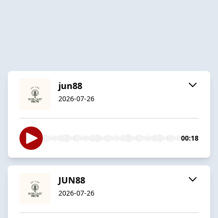
jun88
2026-07-26
00:18
JUN88
2026-07-26