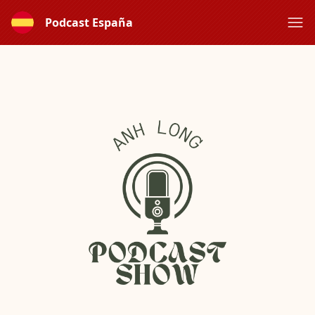
Podcast España