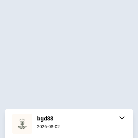
bgd88
2026-08-02