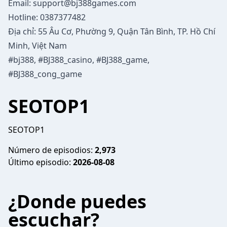
Email: support@bj388games.com
Hotline: 0387377482
Địa chỉ: 55 Âu Cơ, Phường 9, Quận Tân Bình, TP. Hồ Chí
Minh, Việt Nam
#bj388, #BJ388_casino, #BJ388_game,
#BJ388_cong_game
SEOTOP1
SEOTOP1
Número de episodios:
2,973
Último episodio:
2026-08-08
¿Donde puedes
escuchar?