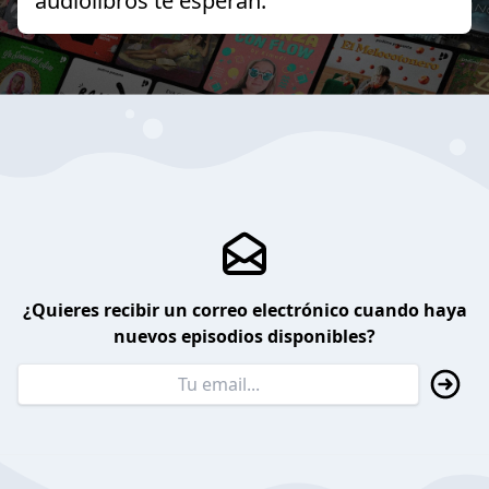
audiolibros te esperan.
¿Quieres recibir un correo electrónico cuando haya
nuevos episodios disponibles?