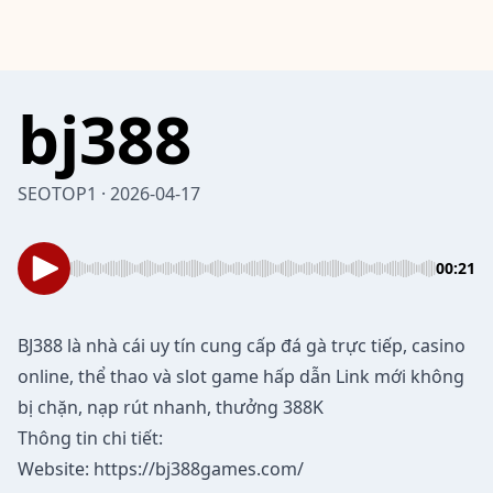
bj388
SEOTOP1 · 2026-04-17
00:21
BJ388
là nhà cái uy tín cung cấp đá gà trực tiếp, casino
online, thể thao và slot game hấp dẫn Link mới không
bị chặn, nạp rút nhanh, thưởng 388K
Thông tin chi tiết:
Website:
https://bj388games.com/