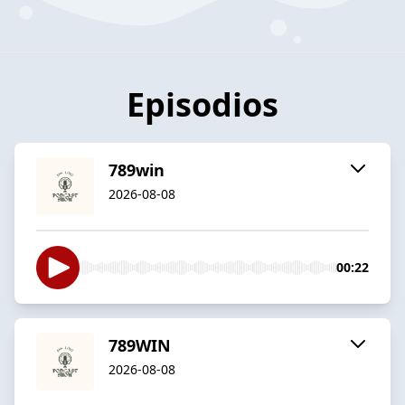
Episodios
789win
2026-08-08
00:22
789WIN
2026-08-08