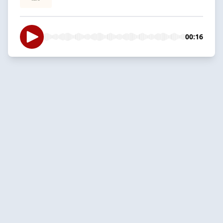
00:16