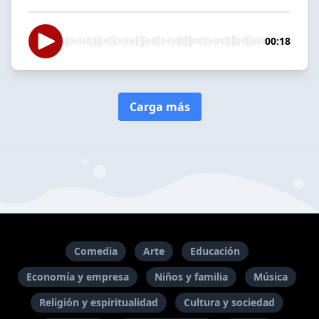
00:18
Carga más
Comedia
Arte
Educación
Economía y empresa
Niños y familia
Música
Religión y espiritualidad
Cultura y sociedad