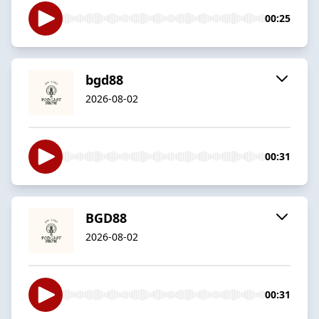
00:25
bgd88
2026-08-02
00:31
BGD88
2026-08-02
00:31