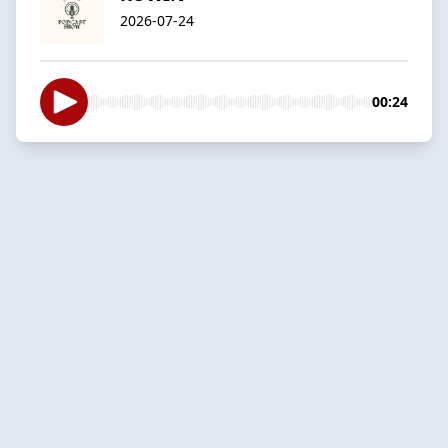
2026-07-24
00:24