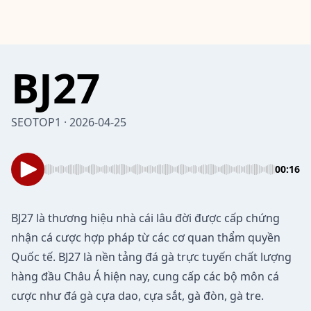
BJ27
SEOTOP1 · 2026-04-25
00:16
BJ27
là thương hiệu nhà cái lâu đời được cấp chứng
nhận cá cược hợp pháp từ các cơ quan thẩm quyền
Quốc tế. BJ27 là nền tảng đá gà trực tuyến chất lượng
hàng đầu Châu Á hiện nay, cung cấp các bộ môn cá
cược như đá gà cựa dao, cựa sắt, gà đòn, gà tre.