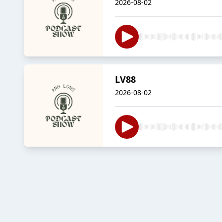
2026-08-02
LV88
2026-08-02