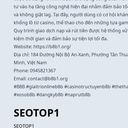
tư vào hạ tầng công nghệ hiện đại nhằm đảm bảo tốc
và không giật lag. Tại đây, người dùng có cơ hội khá
khổng lồ từ casino, thể thao cho đến những tựa gam
Quy trình giao dịch nạp và rút tiền được hệ thống xử 
kiệm thời gian và đảm bảo sự tiện lợi tối đa.
Website:
https://b8b1.org/
Địa chỉ: 184 Đường Nội Bộ An-Xanh, Phường Tân Thu
Minh, Việt Nam
Phone: 0945821367
Email: contact@b8b1.org
#B8B #giaitrionlineb8b #casinotructuyenb8b #thet
#xosob8b #dangkyb8b #naprutb8b
SEOTOP1
SEOTOP1