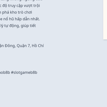
 độ truy cập vượt trội
m phá kho trò chơi
e nổ hũ hấp dẫn nhất.
lý tự động, giúp tiết
ận Đông, Quận 7, Hồ Chí
haob8b #slotgameb8b