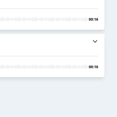
00:16
00:16