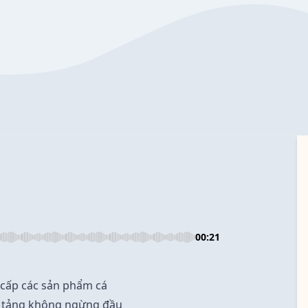
00:21
g cấp các sản phẩm cá
n tảng không ngừng đầu