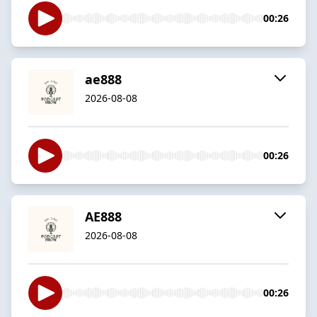
00:26
ae888
2026-08-08
00:26
AE888
2026-08-08
00:26