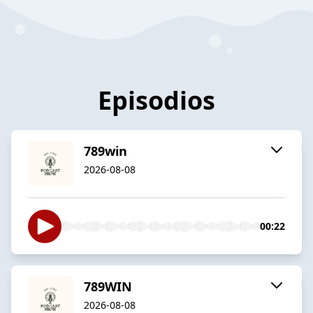
Episodios
789win
2026-08-08
00:22
789WIN
2026-08-08