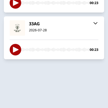
00:23
33AG
2026-07-28
00:23