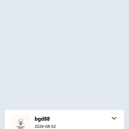
bgd88
2026-08-02