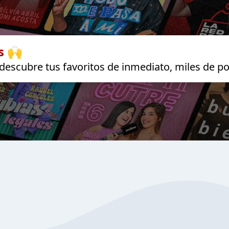
s 🙌
escubre tus favoritos de inmediato, miles de po