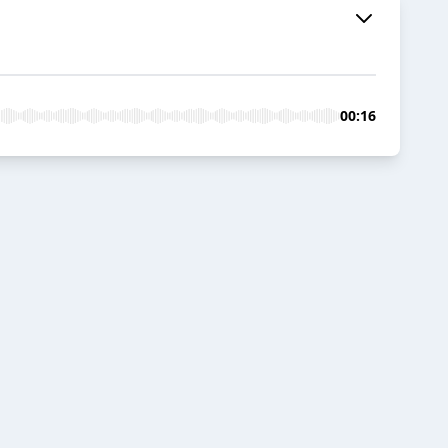
00:16