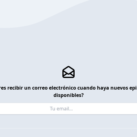
es recibir un correo electrónico cuando haya nuevos ep
disponibles?