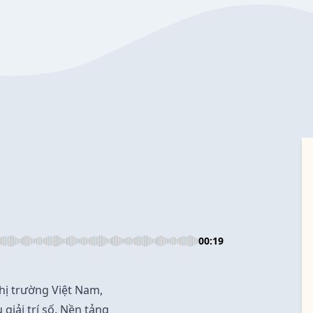
00:19
thị trường Việt Nam,
giải trí số. Nền tảng