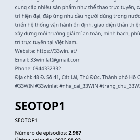
cung cấp nhiều sản phẩm như thể thao trực tuyến, cas
trí hiện đại, đáp ứng nhu cầu người dùng trong nướ
triển hệ thống vận hành ổn định, giao diện thân thiện,
xây dựng môi trường giải trí an toàn, minh bạch, phù
trí trực tuyến tại Việt Nam.
Website:
https://33win.lat/
Email: 33win.lat@gmail.com
Phone: 0944332332
Địa chỉ: 48 Đ. Số 41, Cát Lái, Thủ Đức, Thành phố Hồ 
#33WIN #33winlat #nha_cai_33WIN #trang_chu_33
SEOTOP1
SEOTOP1
Número de episodios:
2,967