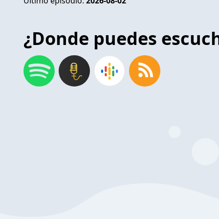
Último episodio:
2026-08-02
¿Donde puedes escuc