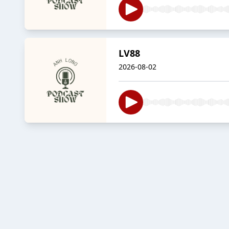
LV88
2026-08-02