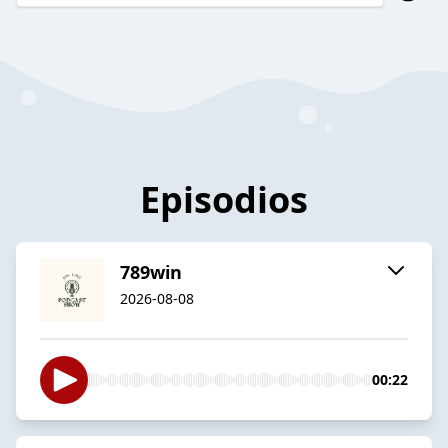
Episodios
789win
2026-08-08
00:22