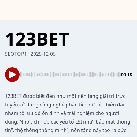
123BET
SEOTOP1 · 2025-12-05
00:18
123BET
được biết đến như một nền tảng giải trí trực
tuyến sử dụng công nghệ phân tích dữ liệu hiện đại
nhằm tối ưu độ ổn định và trải nghiệm cho người
dùng. Nhờ tích hợp các yếu tố LSI như “bảo mật thông
tin”, “hệ thống thông minh”, nền tảng này tạo ra bức