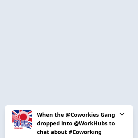
When the @Coworkies Gang
dropped into @WorkHubs to
chat about #Coworking