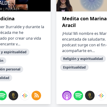
dicina
Medita con Marina
Aracil
er Iturralde y durante la
década me he
¡Hola! Mi nombre es Mar
ado por crear una vida
encantada de saludarte. 
encante v...
podcast surge con el fin
acompañarte en...
 y espiritualidad
Religión y espiritualidad
ón
Espiritualidad
ión personal
alidad