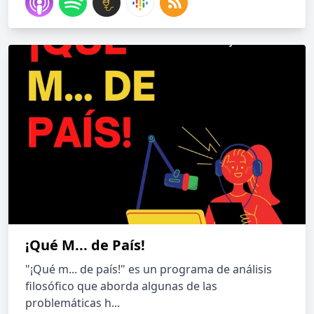
¡Qué M... de País!
"¡Qué m... de país!" es un programa de análisis
filosófico que aborda algunas de las
problemáticas h...