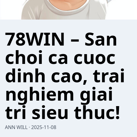
78WIN – San
choi ca cuoc
dinh cao, trai
nghiem giai
tri sieu thuc!
ANN WILL · 2025-11-08