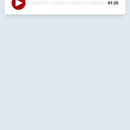
01:25