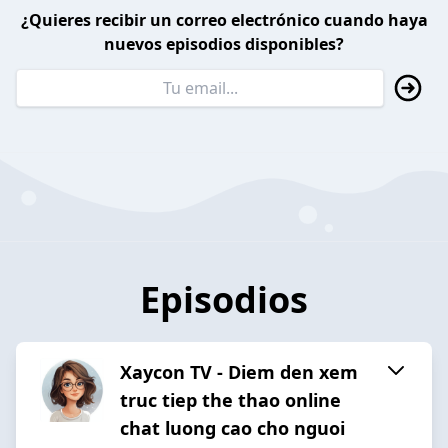
¿Quieres recibir un correo electrónico cuando haya
nuevos episodios disponibles?
Episodios
Xaycon TV - Diem den xem
truc tiep the thao online
chat luong cao cho nguoi