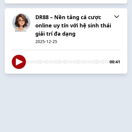
DR88 – Nền tảng cá cược
online uy tín với hệ sinh thái
giải trí đa dạng
2025-12-25
00:41