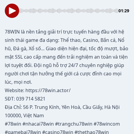
01:29
78WIN là nền tảng giải trí trực tuyến hàng đầu với hệ
sinh thái game đa dạng: Thể thao, Casino, Bắn cá, Nổ
hũ, Đá gà, Xổ số... Giao diện hiện đại, tốc độ mượt, bảo
mật SSL cao cấp mang đến trải nghiệm an toàn và tiện
lợi tuyệt đối. Đội ngũ hỗ trợ 24/7 chuyên nghiệp giúp
người chơi tận hưởng thế giới cá cược đỉnh cao mọi
lúc, mọi nơi.
Website:
https://78win.actor/
SĐT: 039 714 5821
Địa Chỉ: 56 P. Trung Kính, Yên Hoà, Cầu Giấy, Hà Nội
100000, Việt Nam
#78win #nhacai78win #trangchu78win #78wincom
#gamebai78win #casino78win #thethao78win