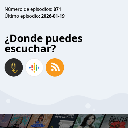
Número de episodios:
871
Último episodio:
2026-01-19
¿Donde puedes
escuchar?