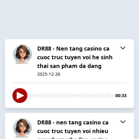
DR88 - Nen tang casino ca
cuoc truc tuyen voi he sinh
thai san pham da dang
2025-12-26
00:33
DR88 - nen tang casino ca
cuoc truc tuyen voi nhieu