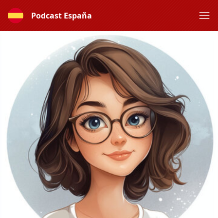
Podcast España