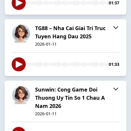
01:37
TG88 – Nha Cai Giai Tri Truc
Tuyen Hang Dau 2025
2026-01-11
01:33
Sunwin: Cong Game Doi
Thuong Uy Tin So 1 Chau A
Nam 2026
2026-01-11