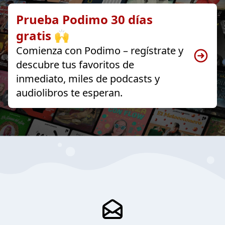
Prueba Podimo 30 días
gratis 🙌
Comienza con Podimo – regístrate y
descubre tus favoritos de
inmediato, miles de podcasts y
audiolibros te esperan.