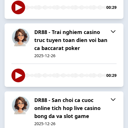
00:29
DR88 - Trai nghiem casino
truc tuyen toan dien voi ban
ca baccarat poker
2025-12-26
00:29
DR88 - San choi ca cuoc
online tich hop live casino
bong da va slot game
2025-12-26